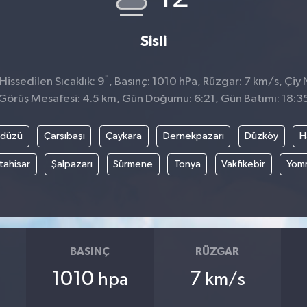
Sisli
°
issedilen Sıcaklık: 9
, Basınç: 1010 hPa, Rüzgar: 7 km/s, Çiy 
Görüş Mesafesi: 4.5 km, Gün Doğumu: 6:21, Gün Batımı: 18:3
kdüzü
Çarşıbaşı
Çaykara
Dernekpazarı
Düzköy
H
tahisar
Şalpazarı
Sürmene
Tonya
Vakfıkebir
Yom
BASINÇ
RÜZGAR
1010
7
hpa
km/s