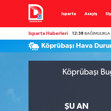
Isparta
Asayiş
Si
Isparta Nöbetçi Eczaneler
Isparta Hava Durumu
Isparta Haberleri
12:38
BAĞIMLILIKL
Isparta Namaz Vakitleri
Köprübaşı Hava Dur
Isparta Trafik Yoğunluk Haritası
Süper Lig Puan Durumu ve Fikstür
Köprübaşı Bug
Tüm Manşetler
Son Dakika Haberleri
ŞU AN
Haber Arşivi