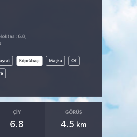
Noktası: 6.8,
5
ayrat
Köprübaşı
Maçka
Of
ra
ÇIY
GÖRÜŞ
6.8
4.5
km