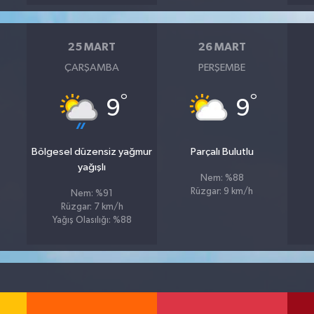
25 MART
26 MART
ÇARŞAMBA
PERŞEMBE
°
°
9
9
Bölgesel düzensiz yağmur
Parçalı Bulutlu
yağışlı
Nem: %88
Rüzgar: 9 km/h
Nem: %91
Rüzgar: 7 km/h
Yağış Olasılığı: %88