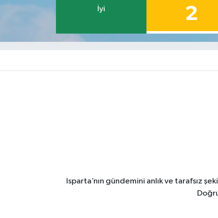
2
İyi
Isparta’nın gündemini anlık ve tarafsız ş
Doğru