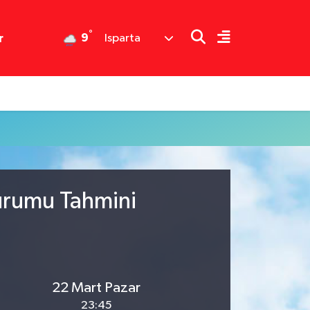
°
9
r
Isparta
Durumu Tahmini
22 Mart Pazar
23:45