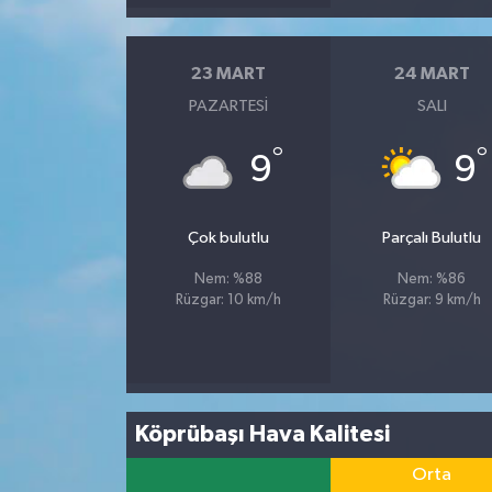
23 MART
24 MART
PAZARTESI
SALI
°
°
9
9
Çok bulutlu
Parçalı Bulutlu
Nem: %88
Nem: %86
Rüzgar: 10 km/h
Rüzgar: 9 km/h
Köprübaşı Hava Kalitesi
Orta