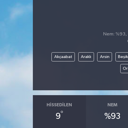
Nem: %93, H
Akçaabat
Araklı
Arsin
Beşi
Or
HISSEDILEN
NEM
°
9
%93