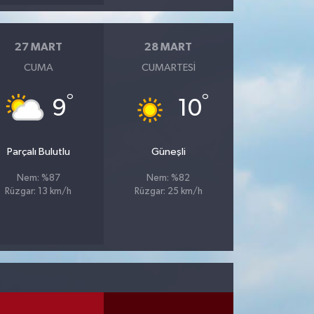
27 MART
28 MART
CUMA
CUMARTESI
°
°
9
10
Parçalı Bulutlu
Güneşli
Nem: %87
Nem: %82
Rüzgar: 13 km/h
Rüzgar: 25 km/h