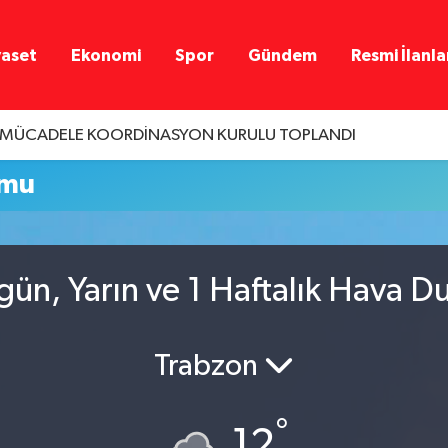
yaset
Ekonomi
Spor
Gündem
Resmi İlanla
A MÜCADELE KOORDİNASYON KURULU TOPLANDI
umu
ün, Yarın ve 1 Haftalık Hava 
Trabzon
°
12