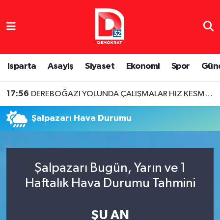
Isparta Nöbetçi Eczaneler
Isparta Hava Durumu
Isparta
Asayiş
Siyaset
Ekonomi
Spor
Gün
Isparta Namaz Vakitleri
17:56
DEREBOĞAZI YOLUNDA ÇALIŞMALAR HIZ KESMEDEN DEVAM EDİYOR
Isparta Trafik Yoğunluk Haritası
Şalpazarı Hava Durumu
Süper Lig Puan Durumu ve Fikstür
Tüm Manşetler
Şalpazarı Bugün, Yarın ve 1
Haftalık Hava Durumu Tahmini
Son Dakika Haberleri
Haber Arşivi
ŞU AN