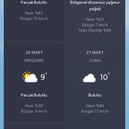
Parçalı Bulutlu
Bölgesel düzensiz yağmur
yağışlı
Nem: %87
Rüzgar: 10 km/h
Nem: %93
Rüzgar: 7 km/h
Yağış Olasılığı: %89
26 MART
27 MART
PERŞEMBE
CUMA
°
°
9
10
Parçalı Bulutlu
Bulutlu
Nem: %90
Nem: %86
Rüzgar: 9 km/h
Rüzgar: 12 km/h