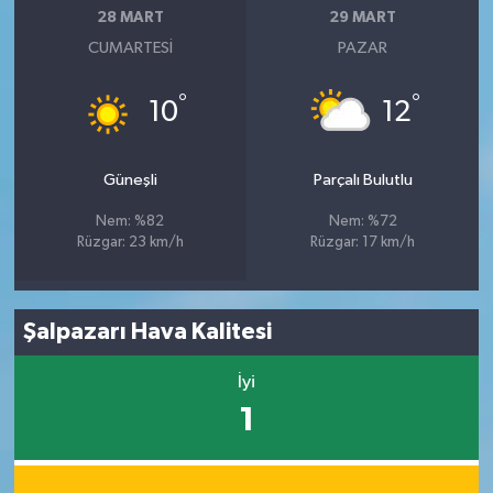
28 MART
29 MART
CUMARTESI
PAZAR
°
°
10
12
Güneşli
Parçalı Bulutlu
Nem: %82
Nem: %72
Rüzgar: 23 km/h
Rüzgar: 17 km/h
Şalpazarı Hava Kalitesi
İyi
1