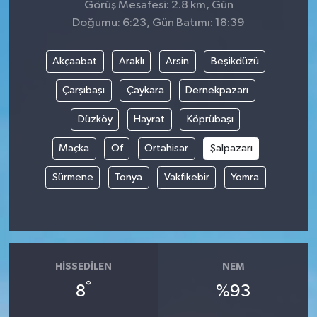
Görüş Mesafesi: 2.8 km, Gün
Doğumu: 6:23, Gün Batımı: 18:39
Akçaabat
Araklı
Arsin
Beşikdüzü
Çarşıbaşı
Çaykara
Dernekpazarı
Düzköy
Hayrat
Köprübaşı
Maçka
Of
Ortahisar
Şalpazarı
Sürmene
Tonya
Vakfıkebir
Yomra
HISSEDILEN
NEM
°
8
%93