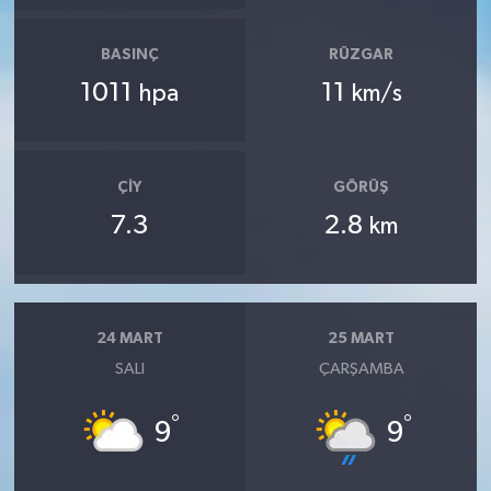
BASINÇ
RÜZGAR
1011
11
hpa
km/s
ÇIY
GÖRÜŞ
7.3
2.8
km
24 MART
25 MART
SALI
ÇARŞAMBA
°
°
9
9