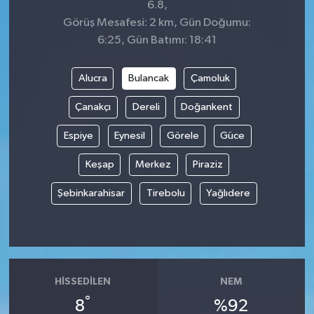
6.8,
Görüş Mesafesi: 2 km, Gün Doğumu:
6:25, Gün Batımı: 18:41
Alucra
Bulancak
Çamoluk
Çanakçı
Dereli
Doğankent
Espiye
Eynesil
Görele
Güce
Keşap
Merkez
Piraziz
Şebinkarahisar
Tirebolu
Yağlıdere
HISSEDILEN
NEM
°
8
%92