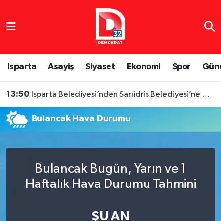
Isparta Nöbetçi Eczaneler
Isparta Hava Durumu
Isparta
Asayiş
Siyaset
Ekonomi
Spor
Gün
Isparta Namaz Vakitleri
13:50
Isparta Belediyesi’nden Sarıidris Belediyesi’ne Araç Hibesi
Isparta Trafik Yoğunluk Haritası
Bulancak Hava Durumu
Süper Lig Puan Durumu ve Fikstür
Tüm Manşetler
Bulancak Bugün, Yarın ve 1
Haftalık Hava Durumu Tahmini
Son Dakika Haberleri
Haber Arşivi
ŞU AN