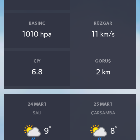
BASINÇ
RÜZGAR
1010
11
hpa
km/s
ÇIY
GÖRÜŞ
6.8
2
km
24 MART
25 MART
SALI
ÇARŞAMBA
°
°
9
8