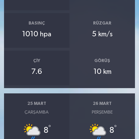
BASINÇ
RÜZGAR
1010
5
hpa
km/s
ÇIY
GÖRÜŞ
7.6
10
km
25 MART
26 MART
ÇARŞAMBA
PERŞEMBE
°
°
8
8