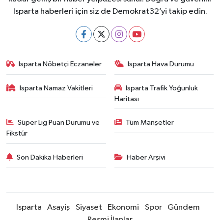
Isparta haberleri için siz de Demokrat32’yi takip edin.
Isparta Nöbetçi Eczaneler
Isparta Hava Durumu
Isparta Namaz Vakitleri
Isparta Trafik Yoğunluk
Haritası
Süper Lig Puan Durumu ve
Tüm Manşetler
Fikstür
Son Dakika Haberleri
Haber Arşivi
Isparta
Asayiş
Siyaset
Ekonomi
Spor
Gündem
Resmi İlanlar