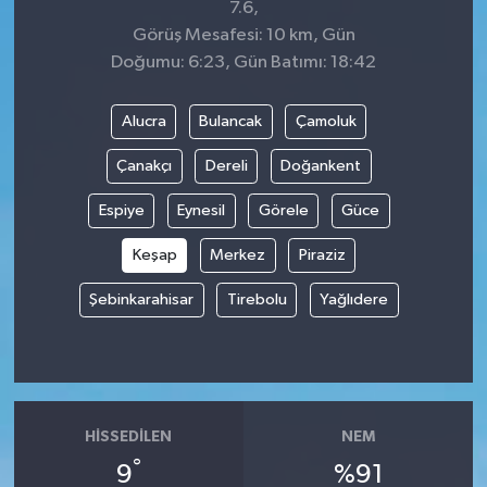
7.6,
Görüş Mesafesi: 10 km, Gün
Doğumu: 6:23, Gün Batımı: 18:42
Alucra
Bulancak
Çamoluk
Çanakçı
Dereli
Doğankent
Espiye
Eynesil
Görele
Güce
Keşap
Merkez
Piraziz
Şebinkarahisar
Tirebolu
Yağlıdere
HISSEDILEN
NEM
°
9
%91