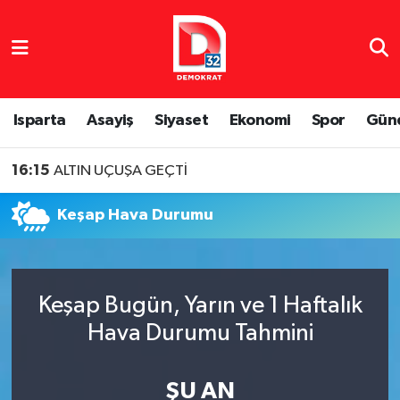
Isparta Nöbetçi Eczaneler
Isparta Hava Durumu
Isparta
Asayiş
Siyaset
Ekonomi
Spor
Gün
Isparta Namaz Vakitleri
16:15
ALTIN UÇUŞA GEÇTİ
Isparta Trafik Yoğunluk Haritası
Keşap Hava Durumu
Süper Lig Puan Durumu ve Fikstür
Tüm Manşetler
Keşap Bugün, Yarın ve 1 Haftalık
Hava Durumu Tahmini
Son Dakika Haberleri
Haber Arşivi
ŞU AN