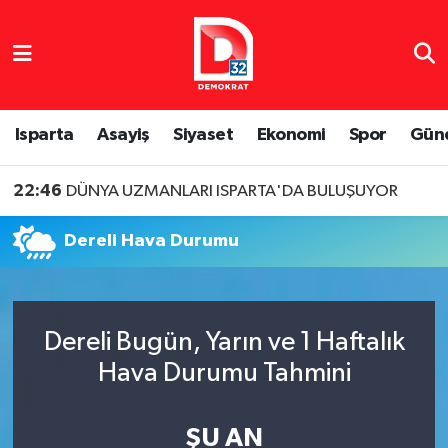
Isparta Nöbetçi Eczaneler
Isparta Hava Durumu
Isparta
Asayiş
Siyaset
Ekonomi
Spor
Gün
Isparta Namaz Vakitleri
22:46
DÜNYA UZMANLARI ISPARTA'DA BULUŞUYOR
Isparta Trafik Yoğunluk Haritası
Dereli Hava Durumu
Süper Lig Puan Durumu ve Fikstür
Tüm Manşetler
Dereli Bugün, Yarın ve 1 Haftalık
Hava Durumu Tahmini
Son Dakika Haberleri
Haber Arşivi
ŞU AN