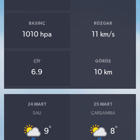
BASINÇ
RÜZGAR
1010
11
hpa
km/s
ÇIY
GÖRÜŞ
6.9
10
km
24 MART
25 MART
SALI
ÇARŞAMBA
°
°
9
8