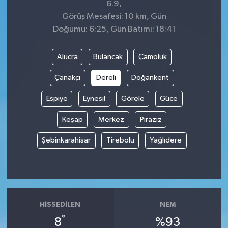
6.9,
Görüş Mesafesi: 10 km, Gün
Doğumu: 6:25, Gün Batımı: 18:41
Alucra
Bulancak
Çamoluk
Çanakçı
Dereli
Doğankent
Espiye
Eynesil
Görele
Güce
Keşap
Merkez
Piraziz
Şebinkarahisar
Tirebolu
Yağlıdere
HISSEDILEN
NEM
°
8
%93