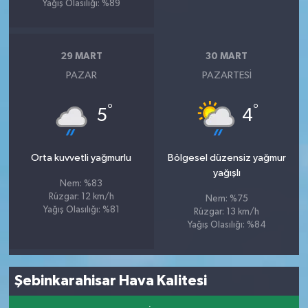
Yağış Olasılığı: %89
29 MART
30 MART
PAZAR
PAZARTESI
°
°
5
4
Orta kuvvetli yağmurlu
Bölgesel düzensiz yağmur
yağışlı
Nem: %83
Rüzgar: 12 km/h
Nem: %75
Yağış Olasılığı: %81
Rüzgar: 13 km/h
Yağış Olasılığı: %84
Şebinkarahisar Hava Kalitesi