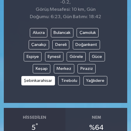
-0.2,
Görüş Mesafesi: 10 km, Gün
Doğumu: 6:23, Gün Batımı: 18:42
Alucra
Bulancak
Çamoluk
Çanakçı
Dereli
Doğankent
Espiye
Eynesil
Görele
Güce
Keşap
Merkez
Piraziz
Şebinkarahisar
Tirebolu
Yağlıdere
HISSEDILEN
NEM
°
5
%64