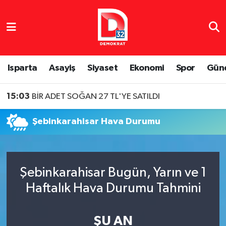
Isparta Nöbetçi Eczaneler
Isparta Hava Durumu
Isparta
Asayiş
Siyaset
Ekonomi
Spor
Gün
15:03
BİR ADET SOĞAN 27 TL'YE SATILDI
Isparta Namaz Vakitleri
14:44
BELEDİYEDE RÜŞVET SKANDALININ GÖRÜNTÜLERİ ORTAYA ÇIKTI
Isparta Trafik Yoğunluk Haritası
Şebinkarahisar Hava Durumu
Süper Lig Puan Durumu ve Fikstür
Tüm Manşetler
Şebinkarahisar Bugün, Yarın ve 1
Haftalık Hava Durumu Tahmini
Son Dakika Haberleri
Haber Arşivi
ŞU AN