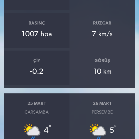
BASINÇ
RÜZGAR
1007
7
hpa
km/s
ÇIY
GÖRÜŞ
-0.2
10
km
25 MART
26 MART
ÇARŞAMBA
PERŞEMBE
°
°
4
5