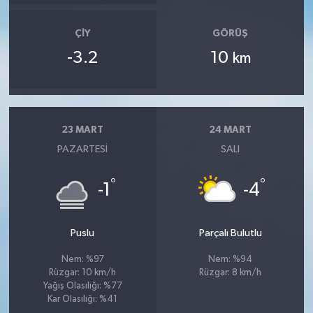
ÇIY
GÖRÜŞ
-3.2
10
km
23 MART
24 MART
PAZARTESI
SALI
°
°
-1
-4
Puslu
Parçalı Bulutlu
Nem: %97
Nem: %94
Rüzgar: 10 km/h
Rüzgar: 8 km/h
Yağış Olasılığı: %77
Kar Olasılığı: %41