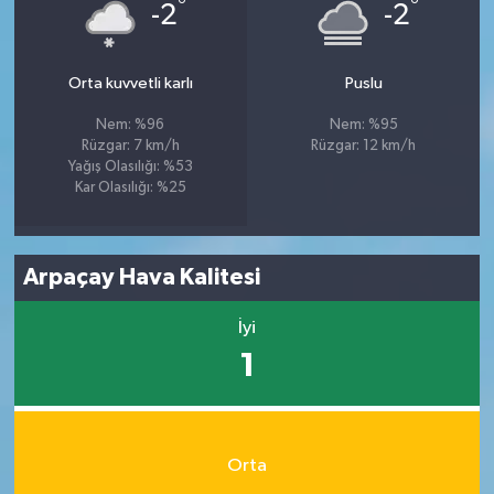
°
°
-2
-2
Orta kuvvetli karlı
Puslu
Nem: %96
Nem: %95
Rüzgar: 7 km/h
Rüzgar: 12 km/h
Yağış Olasılığı: %53
Kar Olasılığı: %25
Arpaçay Hava Kalitesi
İyi
1
Orta