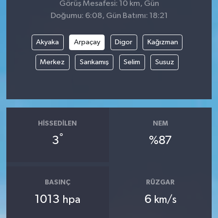
Görüş Mesafesi: 10 km, Gün
Doğumu: 6:08, Gün Batımı: 18:21
Akyaka
Arpaçay
Digor
Kağızman
Merkez
Sarıkamış
Selim
Susuz
HISSEDILEN
NEM
°
3
%87
BASINÇ
RÜZGAR
1013
6
hpa
km/s