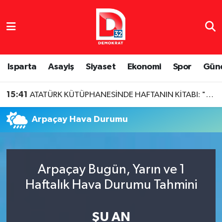
Isparta Nöbetçi Eczaneler
Isparta Hava Durumu
Isparta
Asayiş
Siyaset
Ekonomi
Spor
Gün
Isparta Namaz Vakitleri
15:41
ATATÜRK KÜTÜPHANESİNDE HAFTANIN KİTABI: "CEMİLE'MİN GEZDİĞİ DAĞLAR MEŞELİ"
Isparta Trafik Yoğunluk Haritası
Arpaçay Hava Durumu
Süper Lig Puan Durumu ve Fikstür
Tüm Manşetler
Arpaçay Bugün, Yarın ve 1
Haftalık Hava Durumu Tahmini
Son Dakika Haberleri
Haber Arşivi
ŞU AN